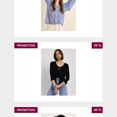
XS
L
-30 %
XS
S
M
-40 %