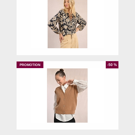
XS
-50 %
S