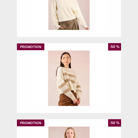
XS
S
-50 %
L
-50 %