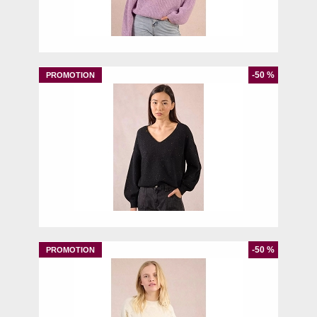
M
-50 %
M
-50 %