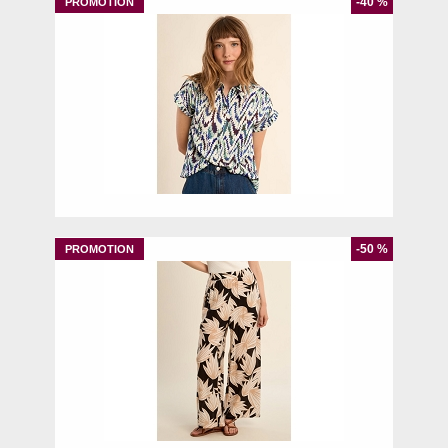
-40 %
S
-50 %
L