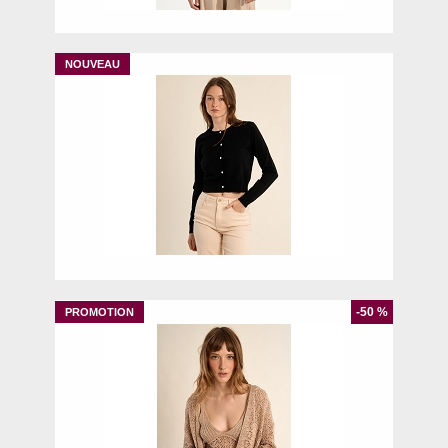
S
M
L
XL
-50 %