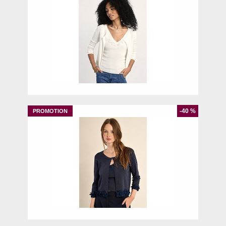
XS
-40 %
S