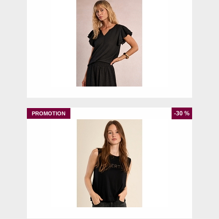
S
-30 %
S
XL