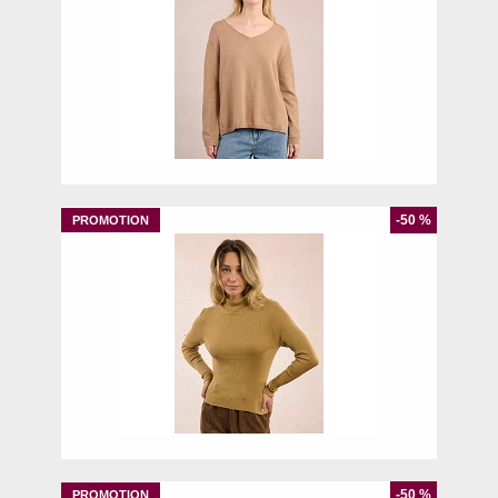
L
-50 %
XS
-50 %