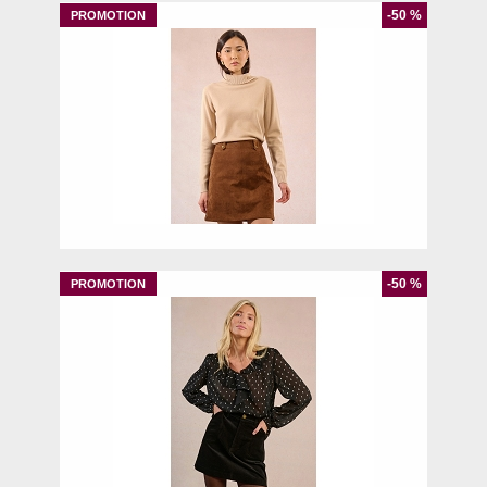
-50 %
S
-50 %
M