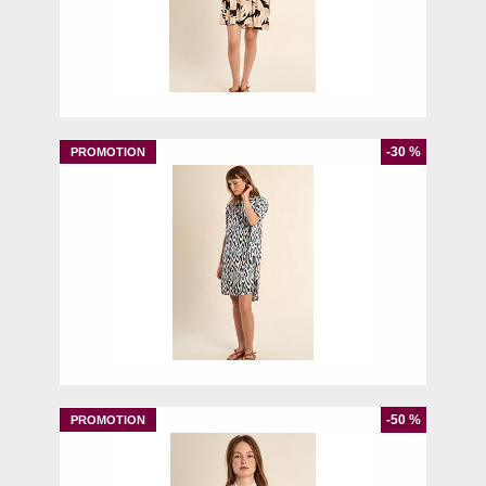
XS
S
-30 %
XS
S
-50 %