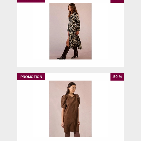
XS
-50 %
S