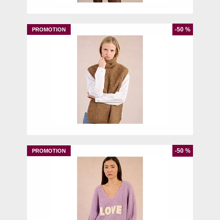
-50 %
S
-50 %