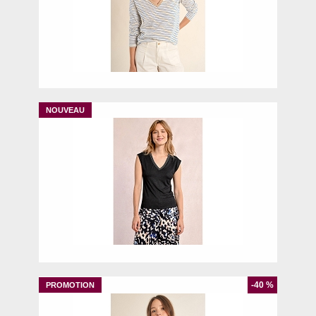
XL
XS
M
-40 %