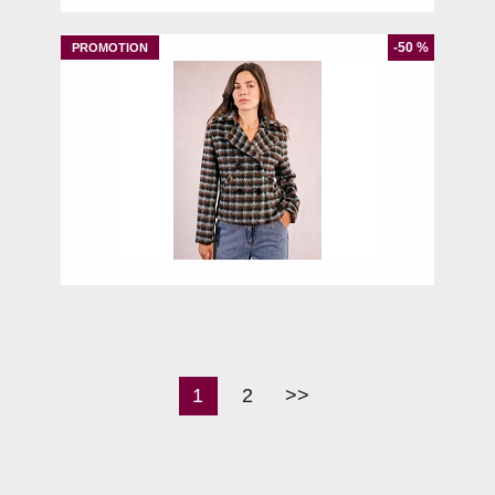
-50 %
XS
1
2
>>