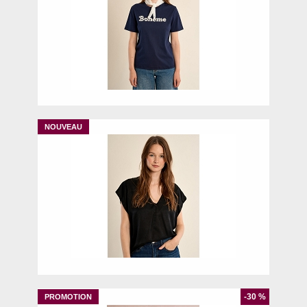
XS
S
M
S
-30 %