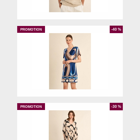
M
L
-40 %
XS
S
-30 %