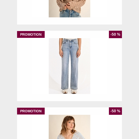
S
M
-50 %
24
25
27
30
31
-50 %