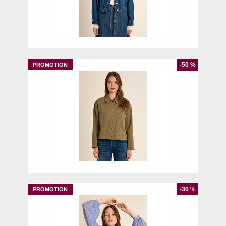
S
-50 %
M
L
-30 %