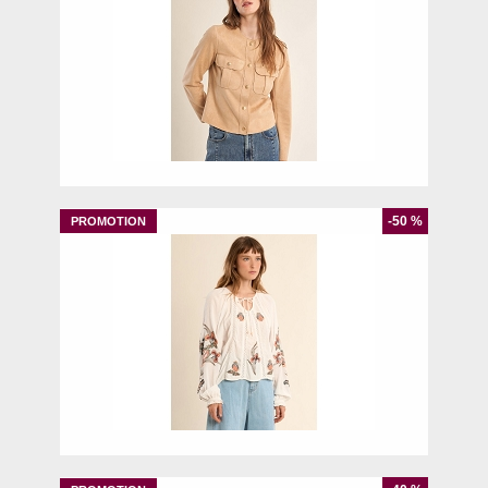
S
M
-50 %
M