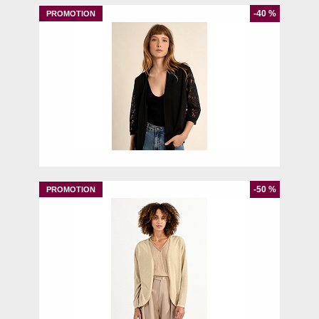
-40 %
S
-50 %
S
L