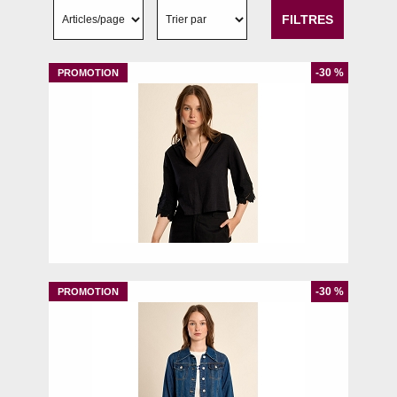
FILTRES
-30 %
L
-30 %