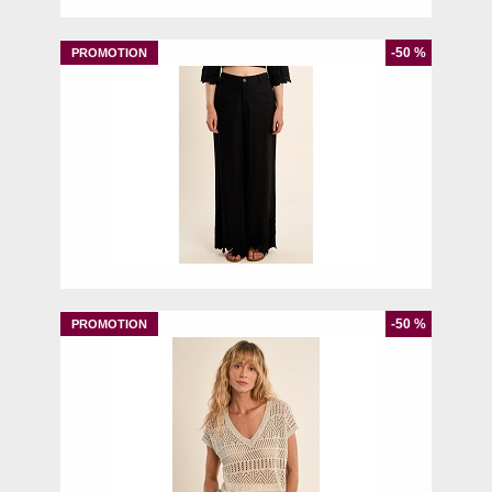
-50 %
XS
S
M
L
-50 %