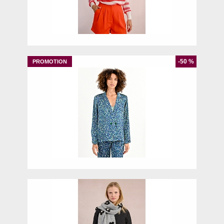
M
-50 %
S